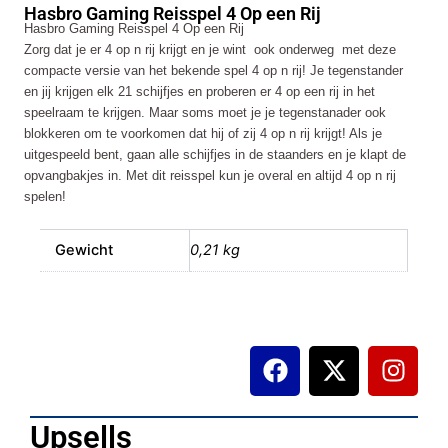
Hasbro Gaming Reisspel 4 Op een Rij
Op
Hasbro Gaming Reisspel 4 Op een Rij
een
Zorg dat je er 4 op n rij krijgt en je wint  ook onderweg  met deze
Rij
compacte versie van het bekende spel 4 op n rij! Je tegenstander
aantal
en jij krijgen elk 21 schijfjes en proberen er 4 op een rij in het
speelraam te krijgen. Maar soms moet je je tegenstanader ook
blokkeren om te voorkomen dat hij of zij 4 op n rij krijgt! Als je
uitgespeeld bent, gaan alle schijfjes in de staanders en je klapt de
opvangbakjes in. Met dit reisspel kun je overal en altijd 4 op n rij
spelen!
Gewicht
0,21 kg
F
X
I
a
-
n
c
t
s
e
w
t
Upsells