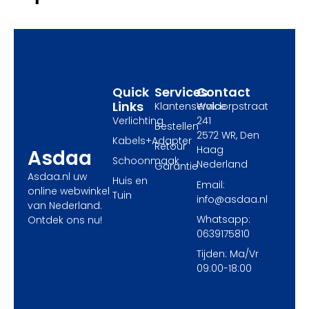
b
i
a
o
t
g
o
t
r
k
e
a
r
m
Quick
Services
Contact
Links
Klantenservice
Waldorpstraat
Verlichting
241
Bestellen
2572 WR, Den
Kabels+Adapter
Retour
Haag
Asdaa
Schoonmaak
Nederland
Garantie
Asdaa.nl uw
Huis en
Email:
online webwinkel
Tuin
info@asdaa.nl
van Nederland.
Whatsapp:
Ontdek ons nu!
0639175810
Tijden: Ma/Vr
09:00-18:00