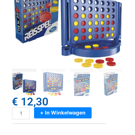
€
12,30
+ In Winkelwagen
Hasbro
Gaming
Reisspel
4