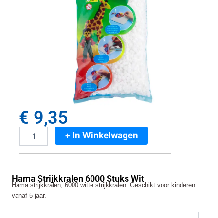
€
9,35
+ In Winkelwagen
Hama
Strijkkralen
6000
Stuks
Hama Strijkkralen 6000 Stuks Wit
Wit
Hama strijkkralen, 6000 witte strijkkralen. Geschikt voor kinderen
aantal
vanaf 5 jaar.