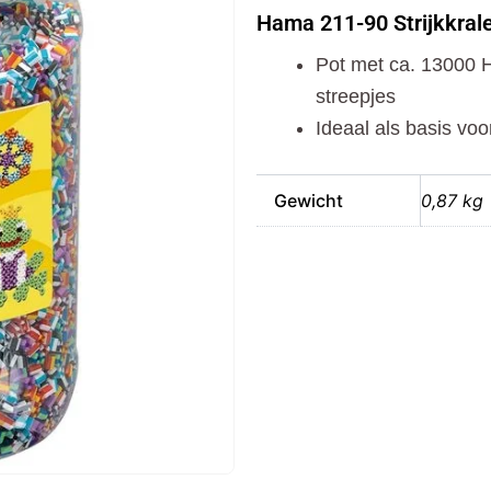
90
Hama 211-90 Strijkkral
Strijkkralen
Streep
Pot met ca. 13000 H
13000
Stuks
streepjes
aantal
Ideaal als basis voo
Gewicht
0,87 kg