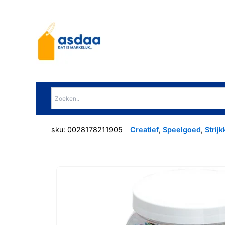
Ga
naar
de
inhoud
sku:
0028178211905
Creatief
,
Speelgoed
,
Strijk