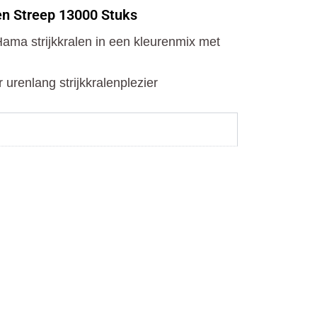
o
t
r
en Streep 13000 Stuks
k
e
a
r
m
ama strijkkralen in een kleurenmix met
r urenlang strijkkralenplezier