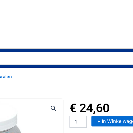
kralen
€
24,60
+ In Winkelwag
Hama
211-