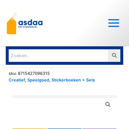
Ga
Main
naar
Menu
de
inhoud
sku:
8715427096315
Creatief
,
Speelgoed
,
Stickerboeken + Sets