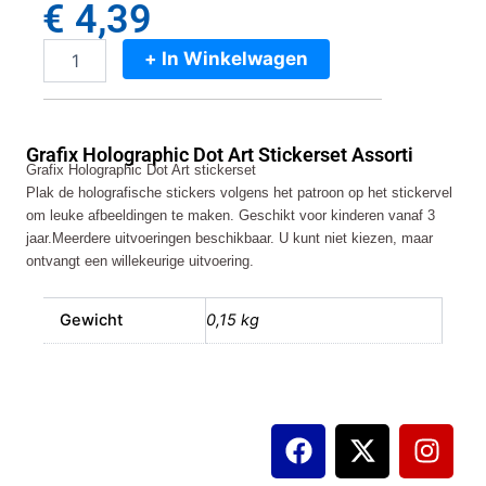
€
4,39
+ In Winkelwagen
Grafix
Holographic
Dot
Art
Grafix Holographic Dot Art Stickerset Assorti
Stickerset
Grafix Holographic Dot Art stickerset
Assorti
Plak de holografische stickers volgens het patroon op het stickervel
aantal
om leuke afbeeldingen te maken. Geschikt voor kinderen vanaf 3
jaar.Meerdere uitvoeringen beschikbaar. U kunt niet kiezen, maar
ontvangt een willekeurige uitvoering.
Gewicht
0,15 kg
F
X
I
a
-
n