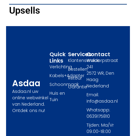
c
t
s
e
w
t
Upsells
b
i
a
o
t
g
o
t
r
k
e
a
r
m
Quick
Services
Contact
Links
Klantenservice
Waldorpstraat
Verlichting
241
Bestellen
2572 WR, Den
Kabels+Adapter
Retour
Haag
Asdaa
Schoonmaak
Nederland
Garantie
Asdaa.nl uw
Huis en
Email:
online webwinkel
Tuin
info@asdaa.nl
van Nederland.
Whatsapp:
Ontdek ons nu!
0639175810
Tijden: Ma/Vr
09:00-18:00