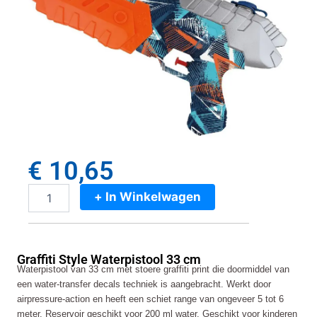
€
10,65
+ In Winkelwagen
Graffiti
Style
Waterpistool
33
Graffiti Style Waterpistool 33 cm
cm
Waterpistool van 33 cm met stoere graffiti print die doormiddel van
aantal
een water-transfer decals techniek is aangebracht. Werkt door
airpressure-action en heeft een schiet range van ongeveer 5 tot 6
meter. Reservoir geschikt voor 200 ml water. Geschikt voor kinderen