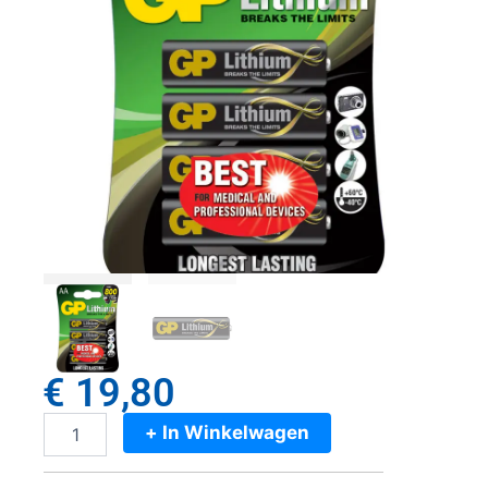
€
19,80
+ In Winkelwagen
GP
Batteries
Gp