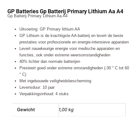
Batterij
GP Batteries Gp Batterij Primary Lithium Aa A4
Primary
Gp Batterij Primary Lithium Aa A4
Lithium
Aa
Uitvoering: GP Primary lithium AA
A4
GP Lithium is de krachtigste AA-batterij en levert de beste
aantal
prestaties voor professionele en energie-intensieve apparaten
Levert nauwkeurige energie voor medische apparaten en
functies, ook onder extreme weersomstandigheden
40% lichter dan normale batterijen
Presteert goed onder extreme omstandigheden (-30 ° C tot 60
° C)
Met ingebouwde veiligheidsbescherming
Levensduur: 10 jaar
Verpakkingsinhoud: 4 stuks
Gewicht
1,00 kg