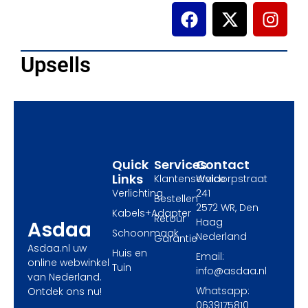
F
X
I
a
-
n
c
t
s
e
w
t
Upsells
b
i
a
o
t
g
o
t
r
k
e
a
r
m
Quick
Services
Contact
Links
Klantenservice
Waldorpstraat
Verlichting
241
Bestellen
2572 WR, Den
Kabels+Adapter
Retour
Haag
Asdaa
Schoonmaak
Nederland
Garantie
Asdaa.nl uw
Huis en
Email:
online webwinkel
Tuin
info@asdaa.nl
van Nederland.
Whatsapp:
Ontdek ons nu!
0639175810