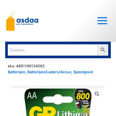
Ga
Main
naar
Menu
de
inhoud
sku:
4891199134562
Batterijen
,
Batterijen/Laders/Accus
,
Speelgoed