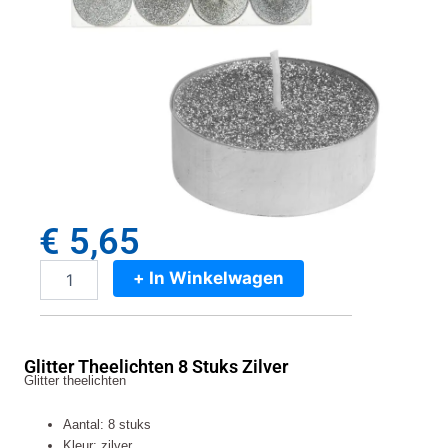
€
5,65
+ In Winkelwagen
Glitter
Theelichten
8
Stuks
Glitter Theelichten 8 Stuks Zilver
Zilver
Glitter theelichten
aantal
Aantal: 8 stuks
Kleur: zilver