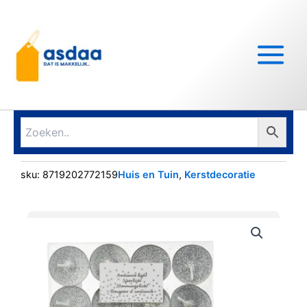
Ga
Main
naar
Menu
de
inhoud
sku:
8719202772159
Huis en Tuin
,
Kerstdecoratie