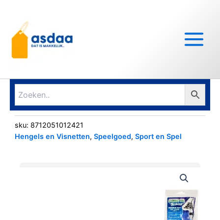
Ga
Main
naar
Menu
de
inhoud
sku:
8712051012421
Hengels en Visnetten
,
Speelgoed
,
Sport en Spel