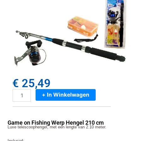
€
25,49
+ In Winkelwagen
Game
on
Fishing
Werp
Game on Fishing Werp Hengel 210 cm
Hengel
Luxe telescoophengel, met een lengte van 2.10 meter.
210
cm
Inclusief: