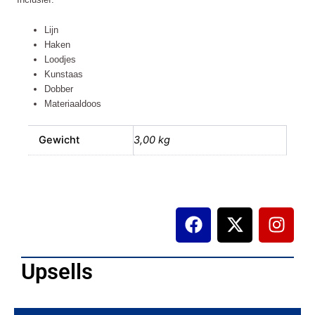
aantal
Lijn
Haken
Loodjes
Kunstaas
Dobber
Materiaaldoos
Gewicht
3,00 kg
F
X
I
a
-
n
c
t
s
e
w
t
Upsells
b
i
a
o
t
g