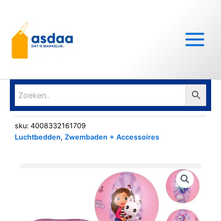
Ga
Main
naar
Menu
de
inhoud
sku:
4008332161709
Luchtbedden
,
Zwembaden + Accessoires