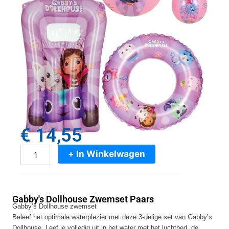
€
14,55
+ In Winkelwagen
Gabby's
Dollhouse
Zwemset
Paars
Gabby's Dollhouse Zwemset Paars
aantal
Gabby’s Dollhouse zwemset
Beleef het optimale waterplezier met deze 3-delige set van Gabby’s
Dollhouse. Leef je volledig uit in het water met het luchtbed, de