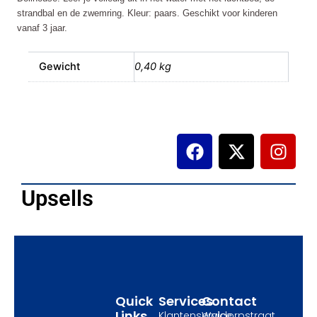
strandbal en de zwemring. Kleur: paars. Geschikt voor kinderen
vanaf 3 jaar.
Gewicht
0,40 kg
F
X
I
a
-
n
c
t
s
e
w
t
Upsells
b
i
a
o
t
g
o
t
r
k
e
a
r
m
Quick
Services
Contact
Links
Klantenservice
Waldorpstraat