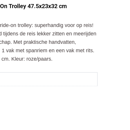
o
t
r
-On Trolley 47.5x23x32 cm
k
e
a
r
m
ide-on trolley: superhandig voor op reis!
 tijdens de reis lekker zitten en meerijden
chap. Met praktische handvatten,
 1 vak met spanriem en een vak met rits.
 cm. Kleur: roze/paars.