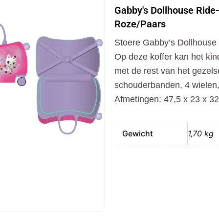
Ride-
Gabby's Dollhouse Ride
On
Roze/Paars
Trolley
47.5x23x32
Stoere Gabby’s Dollhouse r
cm
Roze/Paars
Op deze koffer kan het kind
aantal
met de rest van het gezels
schouderbanden, 4 wielen,
Afmetingen: 47,5 x 23 x 32
Gewicht
1,70 kg