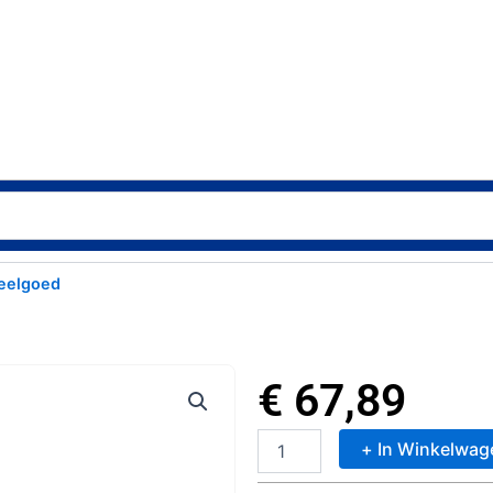
eelgoed
€
67,89
+ In Winkelwag
Gabby's
Dollhouse