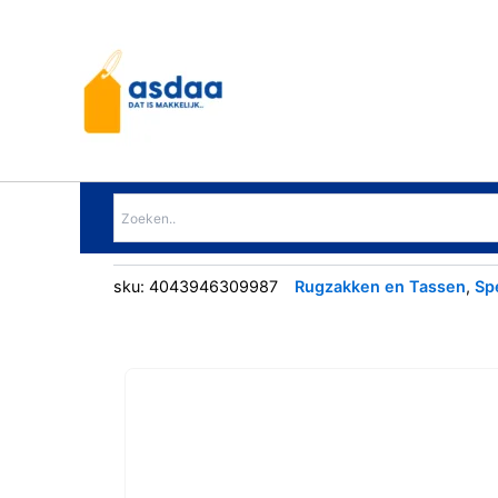
Ga
naar
de
inhoud
sku:
4043946309987
Rugzakken en Tassen
,
Sp