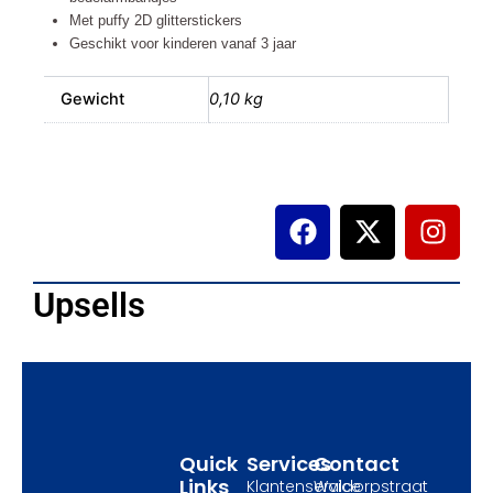
Met puffy 2D glitterstickers
Geschikt voor kinderen vanaf 3 jaar
Gewicht
0,10 kg
F
X
I
a
-
n
c
t
s
e
w
t
Upsells
b
i
a
o
t
g
o
t
r
k
e
a
r
m
Quick
Services
Contact
Links
Klantenservice
Waldorpstraat