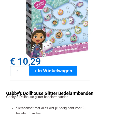
€
10,29
+ In Winkelwagen
Gabby's
Dollhouse
Glitter
Bedelarmbanden
Gabby's Dollhouse Glitter Bedelarmbanden
aantal
Gabby’s Dollhouse glitter bedelarmbanden
Sieradenset met alles wat je nodig hebt voor 2
bedelarmbandjes