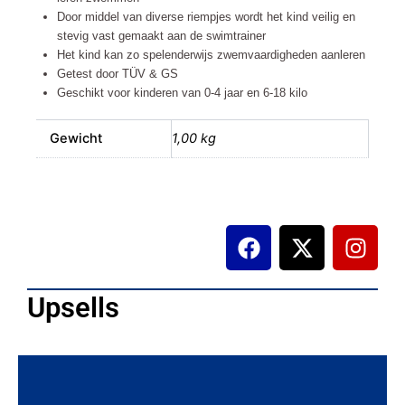
6-
Door middel van diverse riempjes wordt het kind veilig en
18
stevig vast gemaakt aan de swimtrainer
kilo
Het kind kan zo spelenderwijs zwemvaardigheden aanleren
aantal
Getest door TÜV & GS
Geschikt voor kinderen van 0-4 jaar en 6-18 kilo
Gewicht
1,00 kg
F
X
I
a
-
n
c
t
s
e
w
t
Upsells
b
i
a
o
t
g
o
t
r
k
e
a