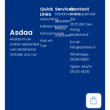
r
m
Quick
Services
Contact
Links
Klantenservice
Waldorpstraat
Verlichting
241
Bestellen
2572 WR, Den
Kabels+Adapter
Retour
Haag
Asdaa
Schoonmaak
Nederland
Garantie
Asdaa.nl uw
Huis en
Email:
online webwinkel
Tuin
info@asdaa.nl
van Nederland.
Whatsapp:
Ontdek ons nu!
0639175810
Tijden: Ma/Vr
09:00-18:00