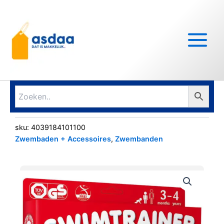
Ga
Main
naar
Menu
de
inhoud
sku:
4039184101100
Zwembaden + Accessoires
,
Zwembanden