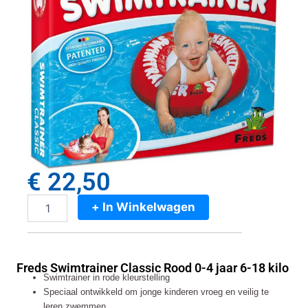
€
22,50
+ In Winkelwagen
Freds
Swimtrainer
Classic
Rood
Freds Swimtrainer Classic Rood 0-4 jaar 6-18 kilo
0-
Swimtrainer in rode kleurstelling
4
Speciaal ontwikkeld om jonge kinderen vroeg en veilig te
jaar
leren zwemmen