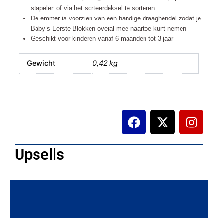
stapelen of via het sorteerdeksel te sorteren
De emmer is voorzien van een handige draaghendel zodat je
Baby’s Eerste Blokken overal mee naartoe kunt nemen
Geschikt voor kinderen vanaf 6 maanden tot 3 jaar
Gewicht
0,42 kg
F
X
I
a
-
n
c
t
s
e
w
t
Upsells
b
i
a
o
t
g
o
t
r
k
e
a
r
m