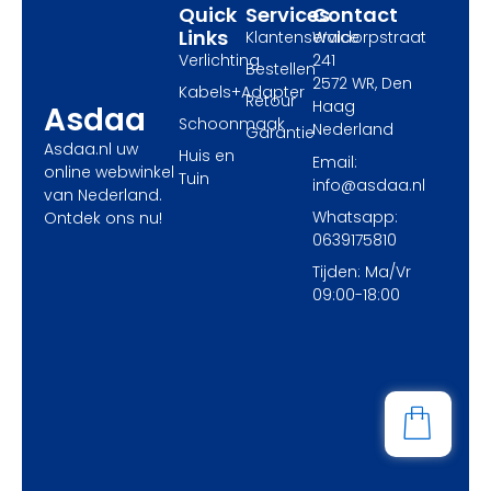
Quick
Services
Contact
Links
Klantenservice
Waldorpstraat
Verlichting
241
Bestellen
2572 WR, Den
Kabels+Adapter
Retour
Haag
Asdaa
Schoonmaak
Nederland
Garantie
Asdaa.nl uw
Huis en
Email:
online webwinkel
Tuin
info@asdaa.nl
van Nederland.
Whatsapp:
Ontdek ons nu!
0639175810
Tijden: Ma/Vr
09:00-18:00