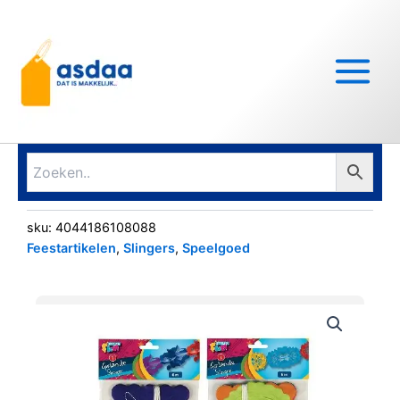
Ga
Main
naar
Menu
de
inhoud
sku:
4044186108088
Feestartikelen
,
Slingers
,
Speelgoed