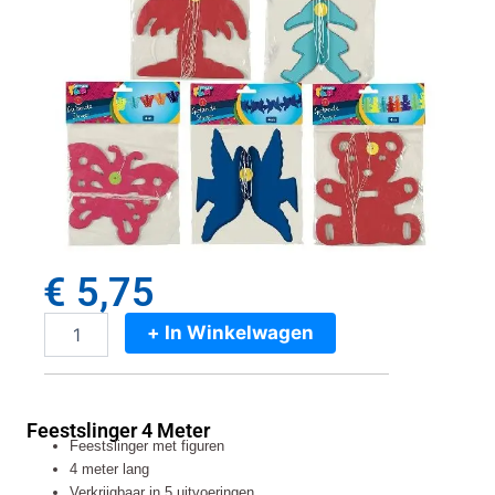
€
5,75
+ In Winkelwagen
Feestslinger
4
Meter
aantal
Feestslinger 4 Meter
Feestslinger met figuren
4 meter lang
Verkrijgbaar in 5 uitvoeringen