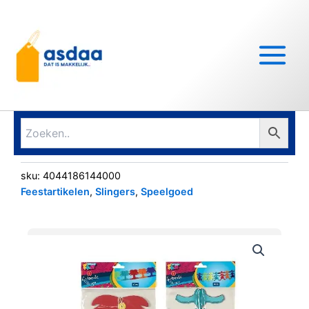
Ga
Main
naar
Menu
de
inhoud
sku:
4044186144000
Feestartikelen
,
Slingers
,
Speelgoed