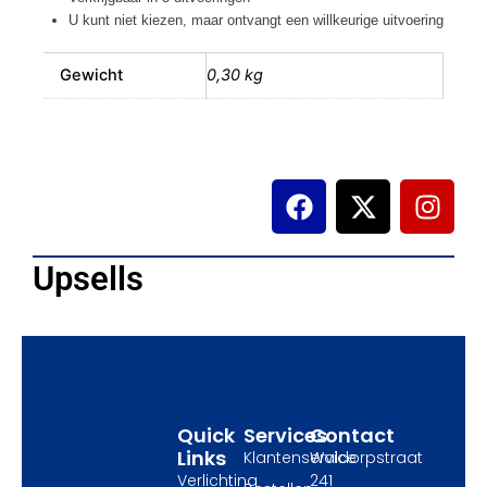
U kunt niet kiezen, maar ontvangt een willkeurige uitvoering
Gewicht
0,30 kg
F
X
I
a
-
n
c
t
s
e
w
t
Upsells
b
i
a
o
t
g
o
t
r
k
e
a
r
m
Quick
Services
Contact
Links
Klantenservice
Waldorpstraat
Verlichting
241