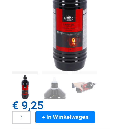
€
9,25
+ In Winkelwagen
Fancy
Flames
Lampenolie
Helder