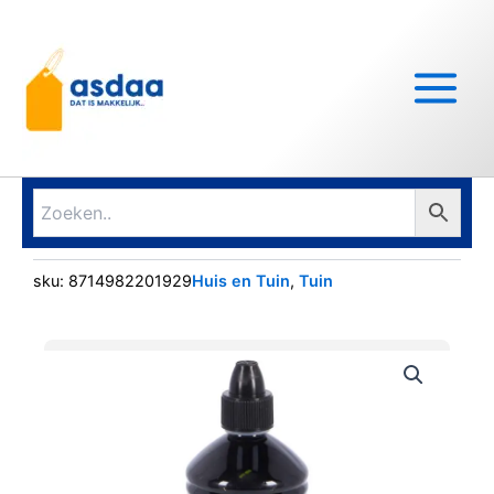
Ga
Main
naar
Menu
de
inhoud
sku:
8714982201929
Huis en Tuin
,
Tuin