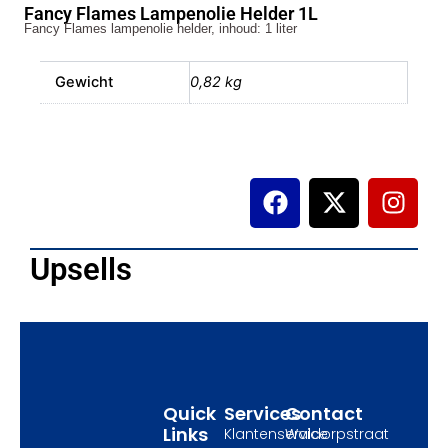
Fancy Flames Lampenolie Helder 1L
1L
Fancy Flames lampenolie helder, inhoud: 1 liter
aantal
Gewicht
0,82 kg
F
X
I
a
-
n
c
t
s
e
w
t
Upsells
b
i
a
o
t
g
o
t
r
k
e
a
r
m
Quick
Services
Contact
Links
Klantenservice
Waldorpstraat