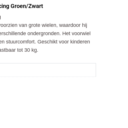
o
t
r
cing Groen/Zwart
k
e
a
r
m
g
oorzien van grote wielen, waardoor hij
verschillende ondergronden. Het voorwiel
 en stuurcomfort. Geschikt voor kinderen
stbaar tot 30 kg.