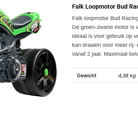
Bud
Falk Loopmotor Bud Ra
Racing
Groen/Zwart
Falk loopmotor Bud Racin
aantal
De groen-zwarte motor is v
ideaal is voor gebruik op 
kan draaien voor meer rij-
vanaf 2 jaar. Maximaal bela
Gewicht
4,38 kg