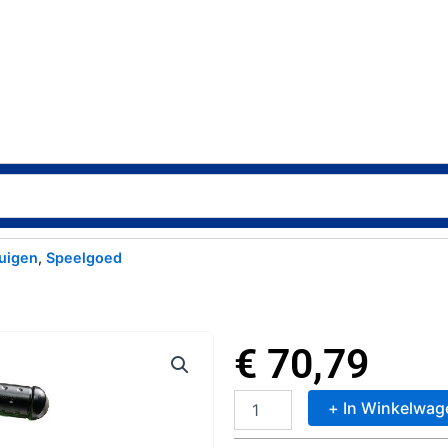
uigen
,
Speelgoed
€
70,79
+ In Winkelwag
Falk
Loopmotor