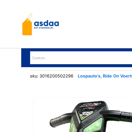
Ga
naar
de
inhoud
sku:
3016200502296
Loopauto's
,
Ride On Voert