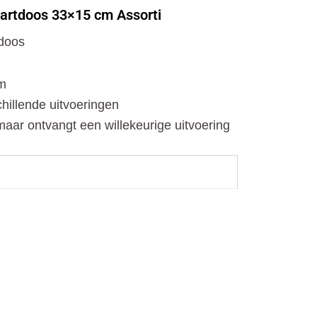
o
t
r
artdoos 33×15 cm Assorti
k
e
a
r
m
tdoos
cm
chillende uitvoeringen
maar ontvangt een willekeurige uitvoering