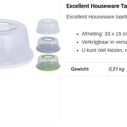
Taartdoos
Excellent Houseware Ta
33x15
cm
Excellent Houseware taar
Assorti
aantal
Afmeting: 33 x 15 
Verkrijgbaar in vers
U kunt niet kiezen, 
Gewicht
0,51 kg