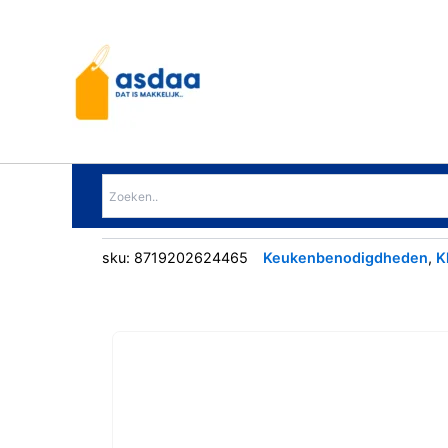
Ga
naar
de
inhoud
sku:
8719202624465
Keukenbenodigdheden
,
K