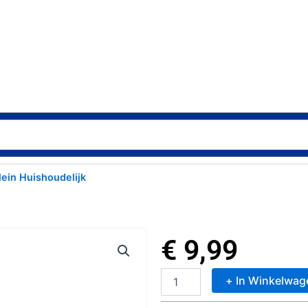
lein Huishoudelijk
€
9,99
+ In Winkelwag
Excellent
Houseware