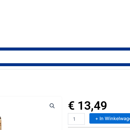
€
13,49
+ In Winkelwag
Esschert
Design