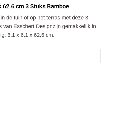
o
t
r
s 62.6 cm 3 Stuks Bamboe
k
e
a
r
m
in de tuin of op het terras met deze 3
 van Esschert Designzijn gemakkelijk in
g: 6,1 x 6,1 x 62,6 cm.