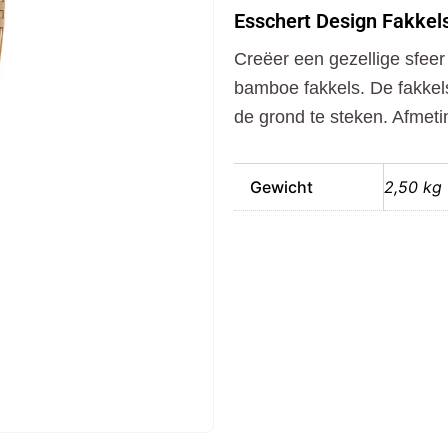
Fakkels
Esschert Design Fakkel
62.6
cm
Creëer een gezellige sfeer 
3
Stuks
bamboe fakkels. De fakkels
Bamboe
de grond te steken. Afmetin
aantal
Gewicht
2,50 kg