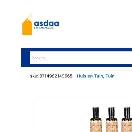
Ga
naar
de
inhoud
sku:
8714982149665
Huis en Tuin
,
Tuin