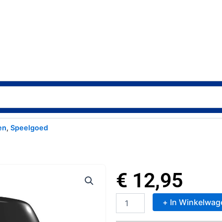
en
,
Speelgoed
€
12,95
+ In Winkelwag
Dylon
Machinewas