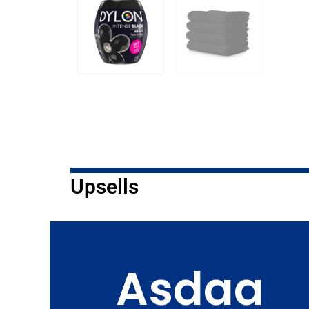
Upsells
Asdaa