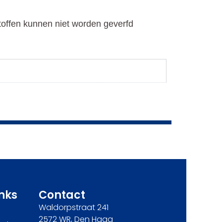
toffen kunnen niet worden geverfd
inks
Contact
Waldorpstraat 241
2572 WR, Den Haag