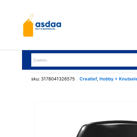
Ga
naar
de
inhoud
sku:
3178041326575
Creatief
,
Hobby + Knutsel