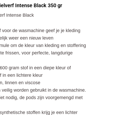
o
t
r
elverf Intense Black 350 gr
k
e
a
r
m
erf Intense Black
rf voor de wasmachine geef je je kleding
elijk weer een nieuw leven
mule om de kleur van kleding en stoffering
te frissen, voor perfecte, langdurige
600 gram stof in een diepe kleur of
 in een lichtere kleur
n, linnen en viscose
n veilig worden gebruikt in de wasmachine.
iet nodig, de pods zijn voorgemengd met
thetische stoffen krijg je een lichter