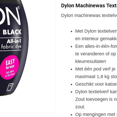
Textielverf
Dylon Machinewas Texti
Intense
Black
Dylon machinewas textielv
350
gr
aantal
Met Dylon textielve
en interieur gemakk
Een alles-in-één-for
te veranderen of op 
kleurresultaten
Met één pod verf je 
maximaal 1,8 kg stof
Geschikt voor katoe
Dylon textielverf ka
Zout toevoegen is n
zout.
Op mengingen met syn