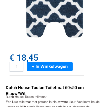
€
18,45
+ In Winkelwagen
Dutch
House
Toulon
Toiletmat
Dutch House Toulon Toiletmat 60×50 cm
60x50
cm
Blauw/Wit
Dutch House Toulon toiletmat
Blauw/Wit
Een luxe toiletmat met patroon in blauw-witte kleur. Voorkomt koude
aantal
voeten en blijft stevig liggen met de antislip rug. Vanwege de