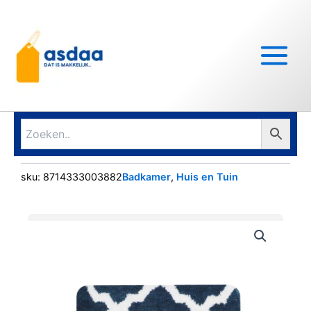
Ga
Main
naar
Menu
de
inhoud
sku:
8714333003882
Badkamer
,
Huis en Tuin