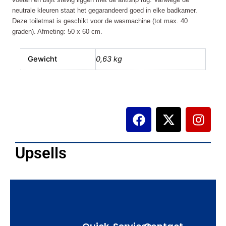
neutrale kleuren staat het gegarandeerd goed in elke badkamer.
Deze toiletmat is geschikt voor de wasmachine (tot max. 40
graden). Afmeting: 50 x 60 cm.
Gewicht
0,63 kg
F
X
I
a
-
n
c
t
s
e
w
t
Upsells
b
i
a
o
t
g
o
t
r
k
e
a
r
m