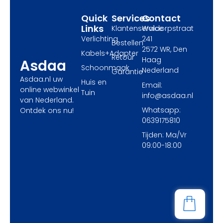
r
m
Quick
Services
Contact
Links
Klantenservice
Waldorpstraat
Verlichting
241
Bestellen
2572 WR, Den
Kabels+Adapter
Retour
Haag
Asdaa
Schoonmaak
Nederland
Garantie
Asdaa.nl uw
Huis en
Email:
online webwinkel
Tuin
info@asdaa.nl
van Nederland.
Whatsapp:
Ontdek ons nu!
0639175810
Tijden: Ma/Vr
09:00-18:00