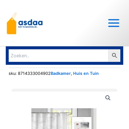
Ga
Main
naar
Menu
de
inhoud
sku:
8714333004902
Badkamer
,
Huis en Tuin