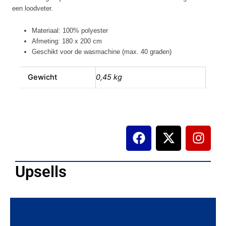
een loodveter.
Materiaal: 100% polyester
Afmeting: 180 x 200 cm
Geschikt voor de wasmachine (max. 40 graden)
Gewicht
0,45 kg
F
X
I
a
-
n
c
t
s
e
w
t
Upsells
b
i
a
o
t
g
o
t
r
k
e
a