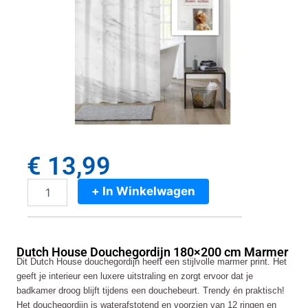
€
13,99
+ In Winkelwagen
Dutch
House
Douchegordijn
180x200
Dutch House Douchegordijn 180×200 cm Marmer
cm
Dit Dutch House douchegordijn heeft een stijlvolle marmer print. Het
Marmer
geeft je interieur een luxere uitstraling en zorgt ervoor dat je
aantal
badkamer droog blijft tijdens een douchebeurt. Trendy én praktisch!
Het douchegordijn is waterafstotend en voorzien van 12 ringen en