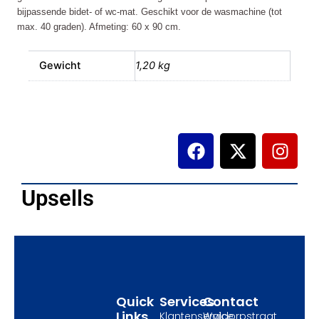
bijpassende bidet- of wc-mat. Geschikt voor de wasmachine (tot
max. 40 graden). Afmeting: 60 x 90 cm.
Gewicht
1,20 kg
F
X
I
a
-
n
c
t
s
e
w
t
Upsells
b
i
a
o
t
g
o
t
r
k
e
a
r
m
Quick
Services
Contact
Links
Klantenservice
Waldorpstraat