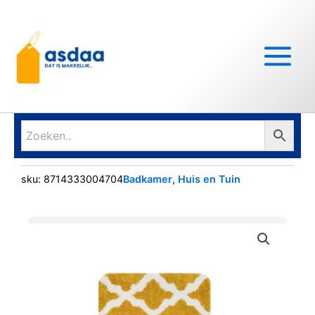
Ga
Main
naar
Menu
de
inhoud
sku:
8714333004704
Badkamer
,
Huis en Tuin