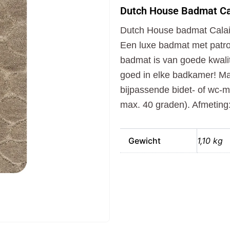
Badmat
Dutch House Badmat Cal
Calais
60x90
Dutch House badmat Cala
cm
Grijs
Een luxe badmat met patroo
aantal
badmat is van goede kwalit
goed in elke badkamer! M
bijpassende bidet- of wc-m
max. 40 graden). Afmeting
Gewicht
1,10 kg