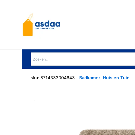
Ga
naar
de
inhoud
sku:
8714333004643
Badkamer
,
Huis en Tuin