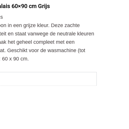
o
t
r
ais 60×90 cm Grijs
k
e
a
r
m
is
n in een grijze kleur. Deze zachte
eit en staat vanwege de neutrale kleuren
aak het geheel compleet met een
at. Geschikt voor de wasmachine (tot
: 60 x 90 cm.