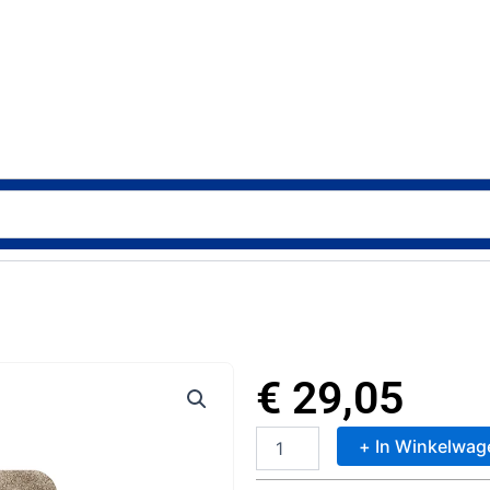
€
29,05
+ In Winkelwag
Dutch
House