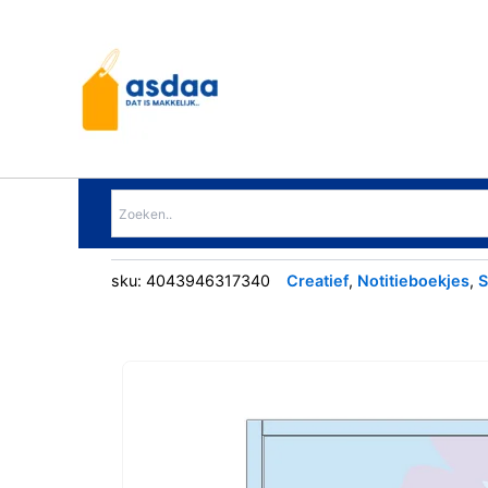
Ga
naar
de
inhoud
sku:
4043946317340
Creatief
,
Notitieboekjes
,
S