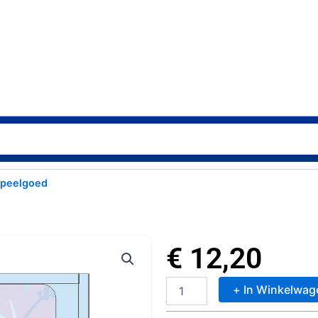
peelgoed
€
12,20
+ In Winkelwag
Disney
Stitch