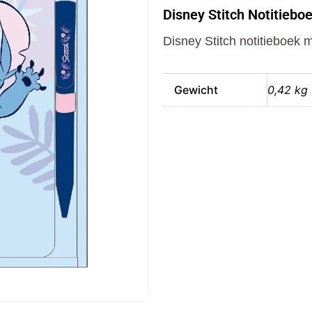
Notitieboek
Disney Stitch Notitiebo
+
Pen
Disney Stitch notitieboek 
aantal
Gewicht
0,42 kg