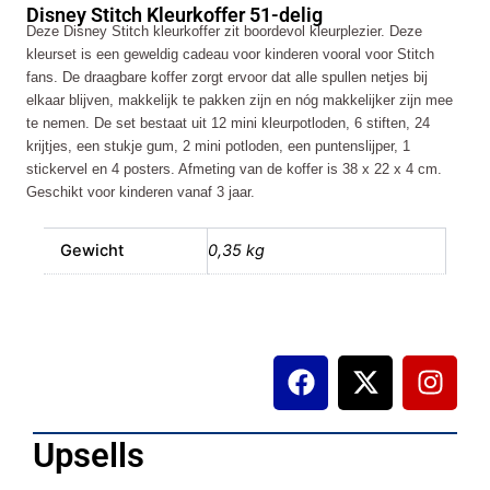
Disney Stitch Kleurkoffer 51-delig
delig
Deze Disney Stitch kleurkoffer zit boordevol kleurplezier. Deze
aantal
kleurset is een geweldig cadeau voor kinderen vooral voor Stitch
fans. De draagbare koffer zorgt ervoor dat alle spullen netjes bij
elkaar blijven, makkelijk te pakken zijn en nóg makkelijker zijn mee
te nemen. De set bestaat uit 12 mini kleurpotloden, 6 stiften, 24
krijtjes, een stukje gum, 2 mini potloden, een puntenslijper, 1
stickervel en 4 posters. Afmeting van de koffer is 38 x 22 x 4 cm.
Geschikt voor kinderen vanaf 3 jaar.
Gewicht
0,35 kg
F
X
I
a
-
n
c
t
s
e
w
t
Upsells
b
i
a