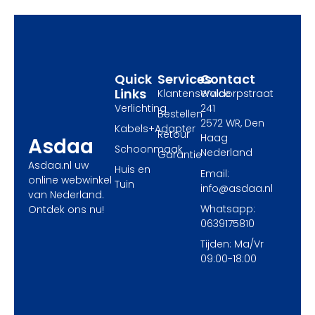
o
t
g
o
t
r
k
e
a
r
m
Quick
Services
Contact
Links
Klantenservice
Waldorpstraat
Verlichting
241
Bestellen
2572 WR, Den
Kabels+Adapter
Retour
Haag
Asdaa
Schoonmaak
Nederland
Garantie
Asdaa.nl uw
Huis en
Email:
online webwinkel
Tuin
info@asdaa.nl
van Nederland.
Whatsapp:
Ontdek ons nu!
0639175810
Tijden: Ma/Vr
09:00-18:00