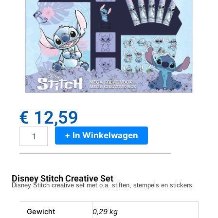
€
12,59
+ In Winkelwagen
Disney
Stitch
Creative
Set
Disney Stitch Creative Set
aantal
Disney Stitch creative set met o.a. stiften, stempels en stickers
Gewicht
0,29 kg