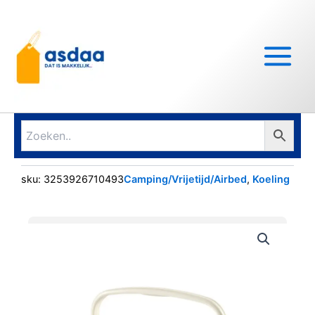
Ga
Main
naar
Menu
de
inhoud
sku:
3253926710493
Camping/Vrijetijd/Airbed
,
Koeling