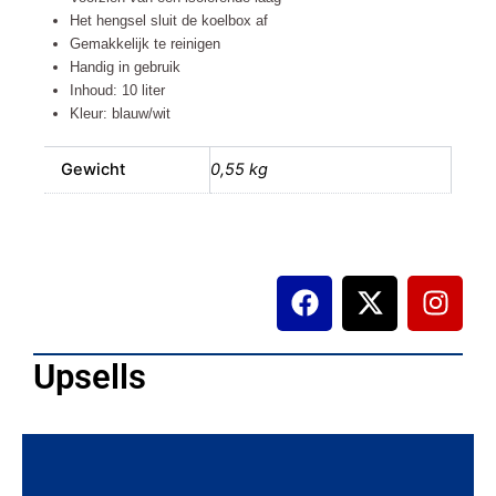
Het hengsel sluit de koelbox af
Gemakkelijk te reinigen
Handig in gebruik
Inhoud: 10 liter
Kleur: blauw/wit
Gewicht
0,55 kg
F
X
I
a
-
n
c
t
s
e
w
t
Upsells
b
i
a
o
t
g
o
t
r
k
e
a