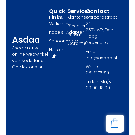
r
m
Quick
Services
Contact
Links
Klantenservice
Waldorpstraat
Verlichting
241
Bestellen
2572 WR, Den
Kabels+Adapter
Retour
Haag
Asdaa
Schoonmaak
Nederland
Garantie
Asdaa.nl uw
Huis en
Email:
online webwinkel
Tuin
info@asdaa.nl
van Nederland.
Whatsapp:
Ontdek ons nu!
0639175810
Tijden: Ma/Vr
09:00-18:00