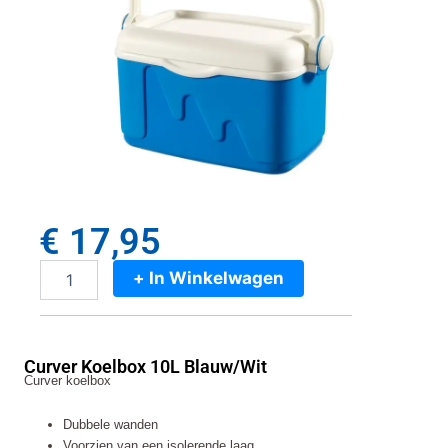
€
17,95
+ In Winkelwagen
Curver
Koelbox
10L
Blauw/Wit
Curver Koelbox 10L Blauw/Wit
aantal
Curver koelbox
Dubbele wanden
Voorzien van een isolerende laag