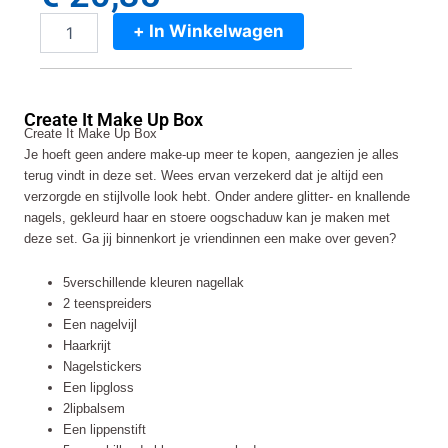
+ In Winkelwagen
Create
It
Make
Up
Create It Make Up Box
Box
Create It Make Up Box
aantal
Je hoeft geen andere make-up meer te kopen, aangezien je alles
terug vindt in deze set. Wees ervan verzekerd dat je altijd een
verzorgde en stijlvolle look hebt. Onder andere glitter- en knallende
nagels, gekleurd haar en stoere oogschaduw kan je maken met
deze set. Ga jij binnenkort je vriendinnen een make over geven?
5verschillende kleuren nagellak
2 teenspreiders
Een nagelvijl
Haarkrijt
Nagelstickers
Een lipgloss
2lipbalsem
Een lippenstift