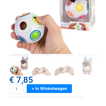
€
7,85
+ In Winkelwagen
Clown
Games
Clown
Magic