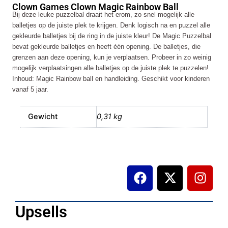
Clown Games Clown Magic Rainbow Ball
Rainbow
Bij deze leuke puzzelbal draait het erom, zo snel mogelijk alle
Ball
balletjes op de juiste plek te krijgen. Denk logisch na en puzzel alle
aantal
gekleurde balletjes bij de ring in de juiste kleur! De Magic Puzzelbal
bevat gekleurde balletjes en heeft één opening. De balletjes, die
grenzen aan deze opening, kun je verplaatsen. Probeer in zo weinig
mogelijk verplaatsingen alle balletjes op de juiste plek te puzzelen!
Inhoud: Magic Rainbow ball en handleiding. Geschikt voor kinderen
vanaf 5 jaar.
Gewicht
0,31 kg
F
X
I
a
-
n
c
t
s
e
w
t
Upsells
b
i
a