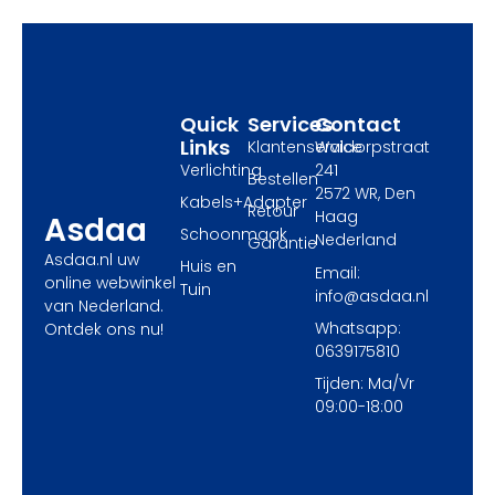
o
t
g
o
t
r
k
e
a
r
m
Quick
Services
Contact
Links
Klantenservice
Waldorpstraat
Verlichting
241
Bestellen
2572 WR, Den
Kabels+Adapter
Retour
Haag
Asdaa
Schoonmaak
Nederland
Garantie
Asdaa.nl uw
Huis en
Email:
online webwinkel
Tuin
info@asdaa.nl
van Nederland.
Whatsapp:
Ontdek ons nu!
0639175810
Tijden: Ma/Vr
09:00-18:00