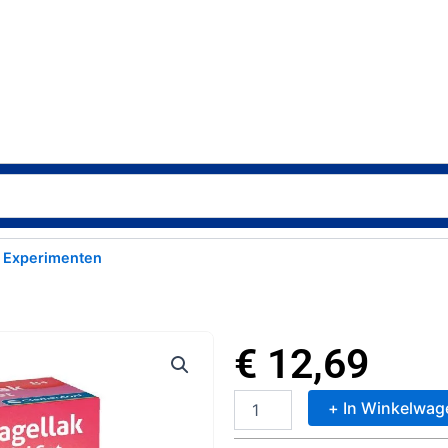
 Experimenten
€
12,69
+ In Winkelwag
Clementoni
Wetenschap