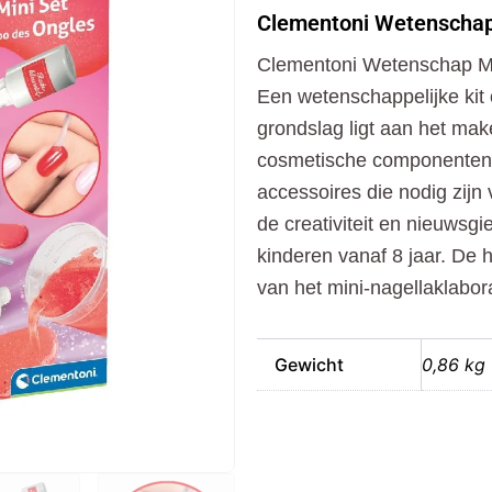
Mini
Clementoni Wetenschap
Laboratorium
Nagels
Clementoni Wetenschap Mi
aantal
Een wetenschappelijke kit
grondslag ligt aan het mak
cosmetische componenten, t
accessoires die nodig zijn
de creativiteit en nieuwsgi
kinderen vanaf 8 jaar. De h
van het mini-nagellaklabor
Gewicht
0,86 kg