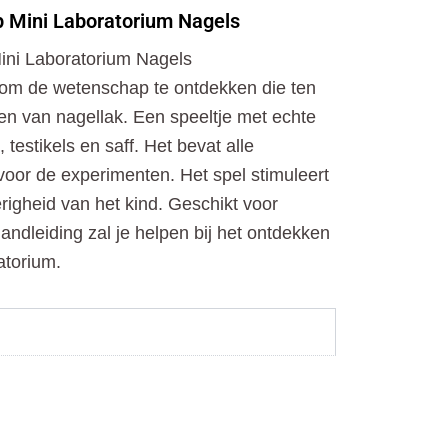
o
t
r
 Mini Laboratorium Nagels
k
e
a
r
m
ni Laboratorium Nagels
 om de wetenschap te ontdekken die ten
en van nagellak. Een speeltje met echte
estikels en saff. Het bevat alle
 voor de experimenten. Het spel stimuleert
erigheid van het kind. Geschikt voor
andleiding zal je helpen bij het ontdekken
atorium.