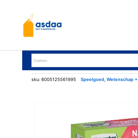
Ga
naar
de
inhoud
sku:
8005125561995
Speelgoed
,
Wetenschap +