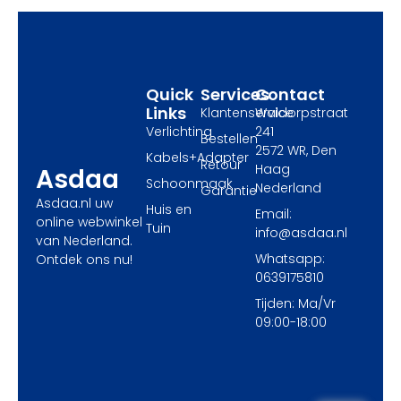
o
t
g
o
t
r
k
e
a
r
m
Quick
Services
Contact
Links
Klantenservice
Waldorpstraat
Verlichting
241
Bestellen
2572 WR, Den
Kabels+Adapter
Retour
Haag
Asdaa
Schoonmaak
Nederland
Garantie
Asdaa.nl uw
Huis en
Email:
online webwinkel
Tuin
info@asdaa.nl
van Nederland.
Whatsapp:
Ontdek ons nu!
0639175810
Tijden: Ma/Vr
09:00-18:00