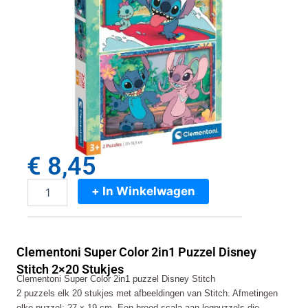
€
8,45
+ In Winkelwagen
Clementoni
Super
Color
2in1
Clementoni Super Color 2in1 Puzzel Disney
Puzzel
Disney
Stitch 2×20 Stukjes
Clementoni Super Color 2in1 puzzel Disney Stitch
Stitch
2 puzzels elk 20 stukjes met afbeeldingen van Stitch. Afmetingen
2x20
Stukjes
elke puzzel: 27 x 19 cm. Een breed scala aan legpuzzels die