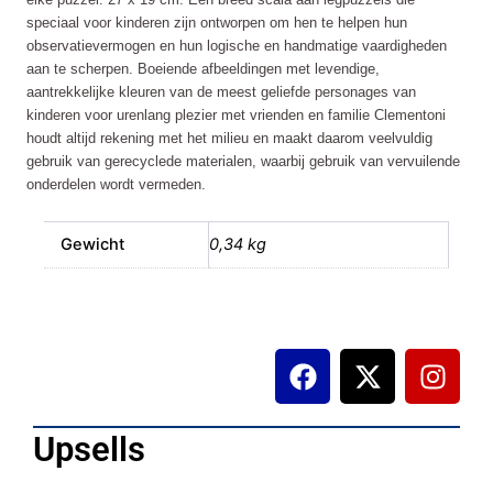
aantal
speciaal voor kinderen zijn ontworpen om hen te helpen hun
observatievermogen en hun logische en handmatige vaardigheden
aan te scherpen. Boeiende afbeeldingen met levendige,
aantrekkelijke kleuren van de meest geliefde personages van
kinderen voor urenlang plezier met vrienden en familie Clementoni
houdt altijd rekening met het milieu en maakt daarom veelvuldig
gebruik van gerecyclede materialen, waarbij gebruik van vervuilende
onderdelen wordt vermeden.
Gewicht
0,34 kg
F
X
I
a
-
n
c
t
s
e
w
t
Upsells
b
i
a