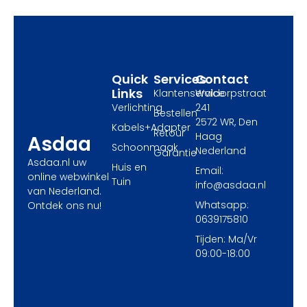
o
t
g
o
t
r
k
e
a
r
m
Quick
Services
Contact
Links
Klantenservice
Waldorpstraat
Verlichting
241
Bestellen
2572 WR, Den
Kabels+Adapter
Retour
Haag
Asdaa
Schoonmaak
Nederland
Garantie
Asdaa.nl uw
Huis en
Email:
online webwinkel
Tuin
info@asdaa.nl
van Nederland.
Whatsapp:
Ontdek ons nu!
0639175810
Tijden: Ma/Vr
09:00-18:00