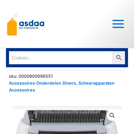
Ga
Main
naar
Menu
de
inhoud
sku:
0000800696551
Accessoires Onderdelen Divers
,
Scheerapparaten
Accessoires