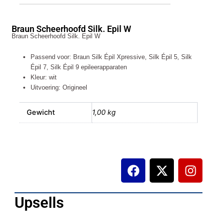
Scheerhoofd
Silk.
Epil
Braun Scheerhoofd Silk. Epil W
W
Braun Scheerhoofd Silk. Epil W
aantal
Passend voor: Braun Silk Épil Xpressive, Silk Épil 5, Silk
Épil 7, Silk Épil 9 epileerapparaten
Kleur: wit
Uitvoering: Origineel
Gewicht
1,00 kg
F
X
I
a
-
n
c
t
s
e
w
t
Upsells
b
i
a