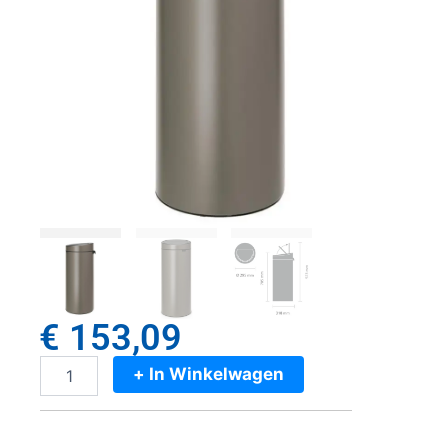
€
153,09
+ In Winkelwagen
Brabantia
Touch
Bin
New