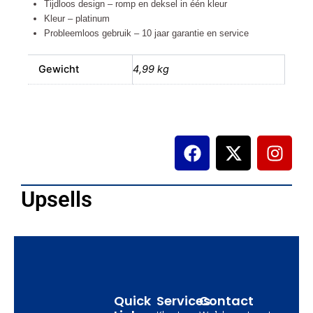
Tijdloos design – romp en deksel in één kleur
Kleur – platinum
Probleemloos gebruik – 10 jaar garantie en service
Gewicht
4,99 kg
F
X
I
a
-
n
c
t
s
e
w
t
Upsells
b
i
a
o
t
g
o
t
r
k
e
a
r
m
Quick
Services
Contact