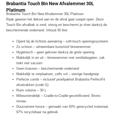
Brabantia Touch Bin New Afvalemmer 30L
Afvalemmer
30L
Platinum
Brabantia Touch Bin New Afvalemmer 30L Platinum
Platinum
Raak gewoon het deksel aan en de afval gaat soepel open. Deze
aantal
Touch Bin afvalbak is rond, stevig en beschermt je vloer dankzij de
beschermende onderrand. Inhoud 30 liter.
Opent bij de lichtste aanraking – soft-touch openingssysteem
Zo schoon – uitneembare kunststof binnenemmer
Hygiënisch – geen geknoei dankzij de grote opening
Makkelijk in en uit – binnenemmer met ventilatiegaten, zak
trekt niet vacuüm
Geen krassen – beschermende onderrand
Makkelijk te verplaatsen, zelfs vol – stevige handgreep
Perfecte combi – inclusief proefpakket Brabantia PerfectFit
afvalzakken (code G)
Ruim volume – 30 L
Milieuvriendelijk – Cradle-to-Cradle-gecertificeerd, Brons-
niveau
Duurzamere keuze – gemaakt van 50% gerecycled materiaal,
97% recyclebaar na gebruik