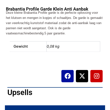
Klein
Brabantia Profile Garde Klein Anti Aanbak
Anti
Deze kleine Brabantia Profile garde is de perfecte oplossing voor
Aanbak
het klutsen en mengen in kopjes of schaaltjes. De garde is gemaakt
aantal
van veerkrachtig kunststof materiaal zodat de anti-aanbak laag van
pannen niet wordt aangetast. Ook is de garde
vaatwasmachinebestendig.5 jaar garantie.
Gewicht
0,08 kg
F
X
I
a
-
n
c
t
s
e
w
t
Upsells
b
i
a
o
t
g
o
t
r