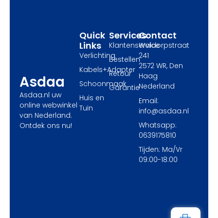
k
e
a
r
m
Quick
Services
Contact
Links
Klantenservice
Waldorpstraat
Verlichting
241
Bestellen
2572 WR, Den
Kabels+Adapter
Retour
Haag
Asdaa
Schoonmaak
Nederland
Garantie
Asdaa.nl uw
Huis en
Email:
online webwinkel
Tuin
info@asdaa.nl
van Nederland.
Whatsapp:
Ontdek ons nu!
0639175810
Tijden: Ma/Vr
09:00-18:00