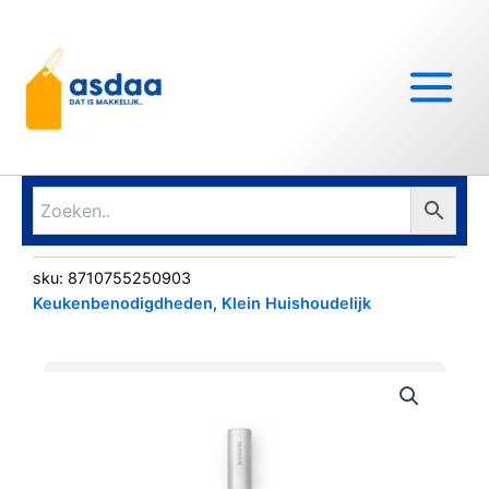
Ga
Main
naar
Menu
de
inhoud
sku:
8710755250903
Keukenbenodigdheden
,
Klein Huishoudelijk