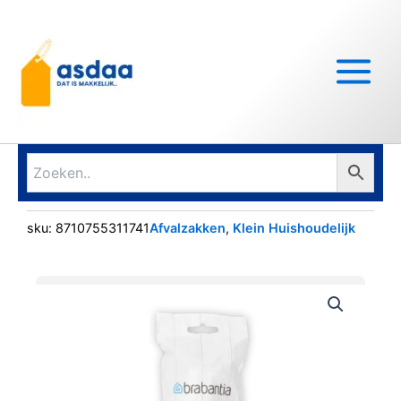
Ga
Main
naar
Menu
de
inhoud
sku:
8710755311741
Afvalzakken
,
Klein Huishoudelijk