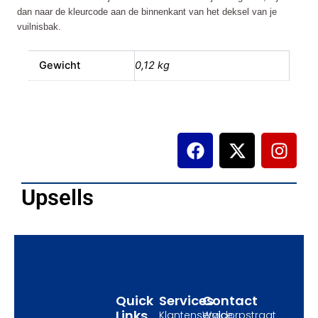
dan naar de kleurcode aan de binnenkant van het deksel van je
vuilnisbak.
Gewicht
0,12 kg
F
X
I
a
-
n
c
t
s
e
w
t
Upsells
b
i
a
o
t
g
o
t
r
k
e
a
r
m
Quick
Services
Contact
Links
Klantenservice
Waldorpstraat