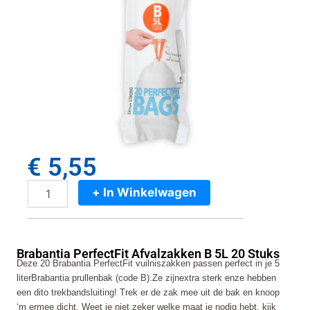
€
5,55
+ In Winkelwagen
Brabantia
PerfectFit
Afvalzakken
B
Brabantia PerfectFit Afvalzakken B 5L 20 Stuks
5L
Deze 20 Brabantia PerfectFit vuilniszakken passen perfect in je 5
20
literBrabantia prullenbak (code B).Ze zijnextra sterk enze hebben
Stuks
een dito trekbandsluiting! Trek er de zak mee uit de bak en knoop
aantal
‘m ermee dicht. Weet je niet zeker welke maat je nodig hebt, kijk