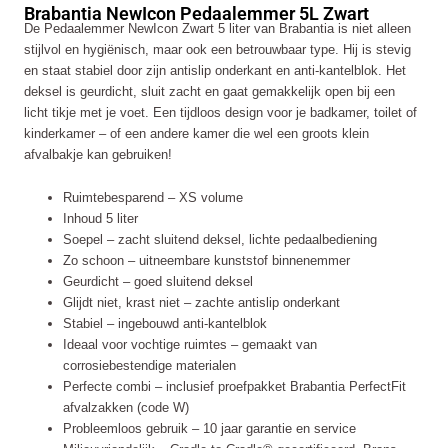
Brabantia NewIcon Pedaalemmer 5L Zwart
Zwart
De Pedaalemmer NewIcon Zwart 5 liter van Brabantia is niet alleen
aantal
stijlvol en hygiënisch, maar ook een betrouwbaar type. Hij is stevig
en staat stabiel door zijn antislip onderkant en anti-kantelblok. Het
deksel is geurdicht, sluit zacht en gaat gemakkelijk open bij een
licht tikje met je voet. Een tijdloos design voor je badkamer, toilet of
kinderkamer – of een andere kamer die wel een groots klein
afvalbakje kan gebruiken!
Ruimtebesparend – XS volume
Inhoud 5 liter
Soepel – zacht sluitend deksel, lichte pedaalbediening
Zo schoon – uitneembare kunststof binnenemmer
Geurdicht – goed sluitend deksel
Glijdt niet, krast niet – zachte antislip onderkant
Stabiel – ingebouwd anti-kantelblok
Ideaal voor vochtige ruimtes – gemaakt van
corrosiebestendige materialen
Perfecte combi – inclusief proefpakket Brabantia PerfectFit
afvalzakken (code W)
Probleemloos gebruik – 10 jaar garantie en service