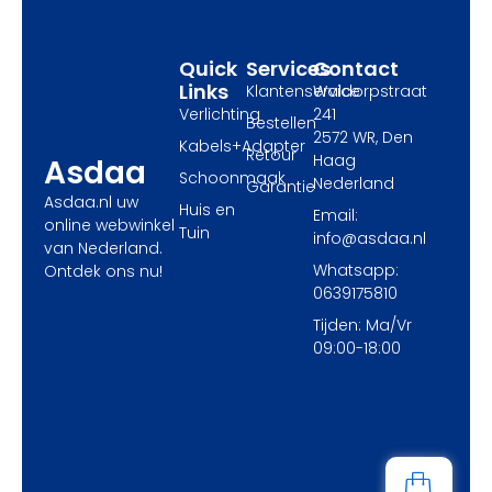
k
e
a
r
m
Quick
Services
Contact
Links
Klantenservice
Waldorpstraat
Verlichting
241
Bestellen
2572 WR, Den
Kabels+Adapter
Retour
Haag
Asdaa
Schoonmaak
Nederland
Garantie
Asdaa.nl uw
Huis en
Email:
online webwinkel
Tuin
info@asdaa.nl
van Nederland.
Whatsapp:
Ontdek ons nu!
0639175810
Tijden: Ma/Vr
09:00-18:00