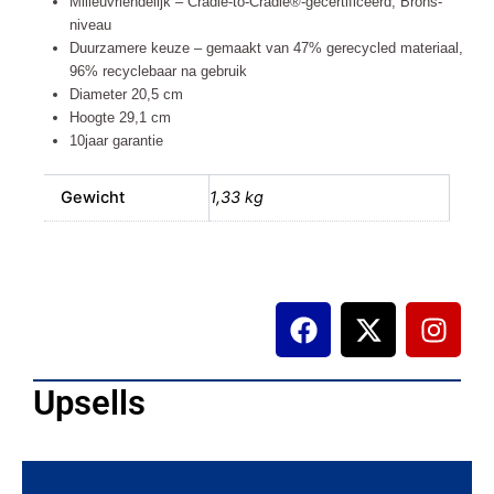
Milieuvriendelijk – Cradle-to-Cradle®-gecertificeerd, Brons-
niveau
Duurzamere keuze – gemaakt van 47% gerecycled materiaal,
96% recyclebaar na gebruik
Diameter 20,5 cm
Hoogte 29,1 cm
10jaar garantie
Gewicht
1,33 kg
F
X
I
a
-
n
c
t
s
e
w
t
Upsells
b
i
a
o
t
g
o
t
r