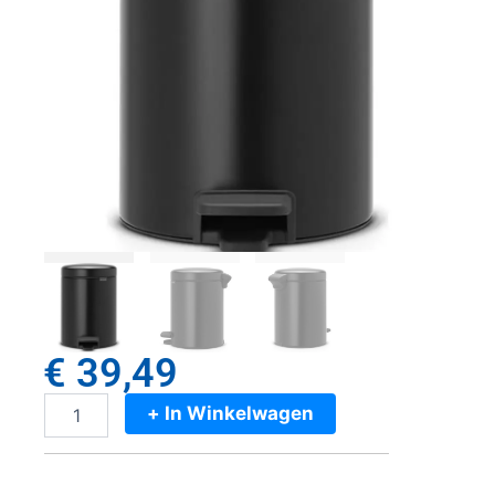
€
39,49
+ In Winkelwagen
Brabantia
NewIcon
Pedaalemmer
5L