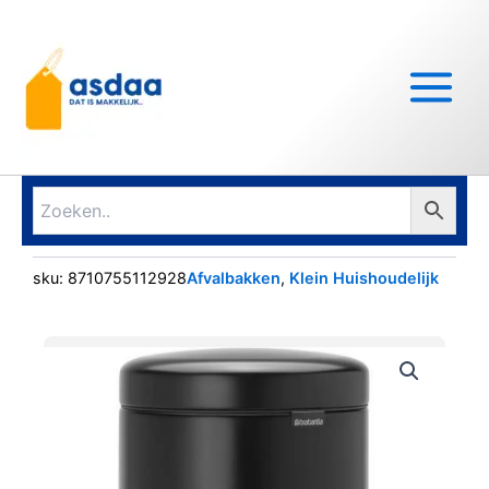
Ga
Main
naar
Menu
de
inhoud
sku:
8710755112928
Afvalbakken
,
Klein Huishoudelijk