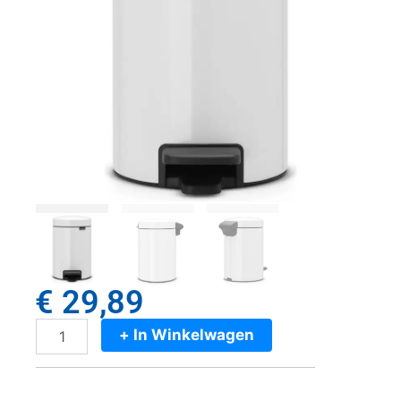
€
29,89
+ In Winkelwagen
Brabantia
Newicon
Pedaalemmer
3L