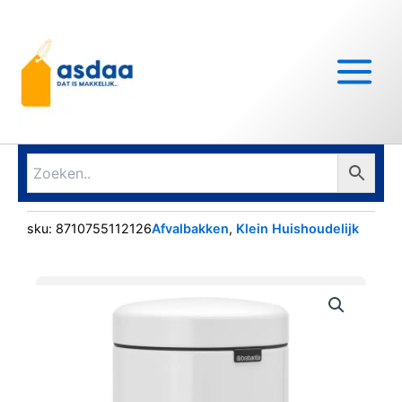
Ga
Main
naar
Menu
de
inhoud
sku:
8710755112126
Afvalbakken
,
Klein Huishoudelijk