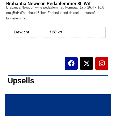
Brabantia Newicon Pedaalemmer 3L Wit
Wit
Brabantia Newicon witte pedaalemmer. Formaat: 17 x 26,4 x 16,8
aantal
cm (BxHxD), inhoud 3 liter. Zachtsluitend deksel, kunststof
binnenemmer.
Gewicht
1,20 kg
F
X
I
a
-
n
c
t
s
e
w
t
Upsells
b
i
a
o
t
g
o
t
r
k
e
a
r
m