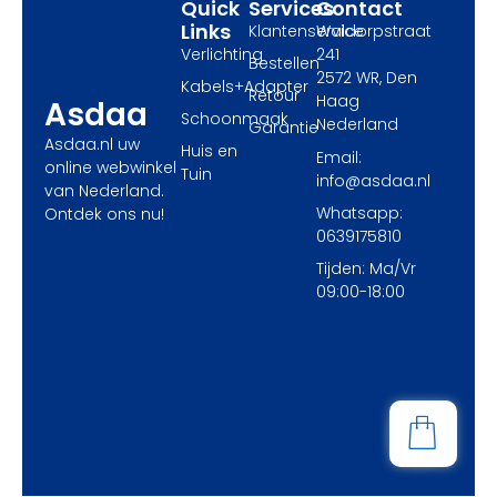
Quick
Services
Contact
Links
Klantenservice
Waldorpstraat
Verlichting
241
Bestellen
2572 WR, Den
Kabels+Adapter
Retour
Haag
Asdaa
Schoonmaak
Nederland
Garantie
Asdaa.nl uw
Huis en
Email:
online webwinkel
Tuin
info@asdaa.nl
van Nederland.
Whatsapp:
Ontdek ons nu!
0639175810
Tijden: Ma/Vr
09:00-18:00