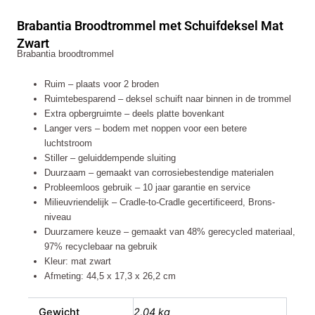
Schuifdeksel
Brabantia Broodtrommel met Schuifdeksel Mat
Mat
Zwart
Zwart
Brabantia broodtrommel
aantal
Ruim – plaats voor 2 broden
Ruimtebesparend – deksel schuift naar binnen in de trommel
Extra opbergruimte – deels platte bovenkant
Langer vers – bodem met noppen voor een betere
luchtstroom
Stiller – geluiddempende sluiting
Duurzaam – gemaakt van corrosiebestendige materialen
Probleemloos gebruik – 10 jaar garantie en service
Milieuvriendelijk – Cradle-to-Cradle gecertificeerd, Brons-
niveau
Duurzamere keuze – gemaakt van 48% gerecycled materiaal,
97% recyclebaar na gebruik
Kleur: mat zwart
Afmeting: 44,5 x 17,3 x 26,2 cm
Gewicht
2,04 kg