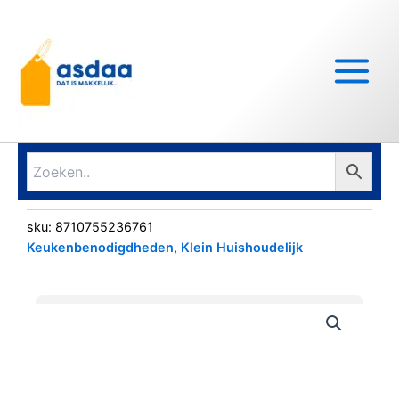
Ga
Main
naar
Menu
de
inhoud
sku:
8710755236761
Keukenbenodigdheden
,
Klein Huishoudelijk