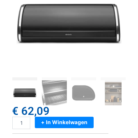
€
62,09
+ In Winkelwagen
Brabantia
Broodtrommel
met