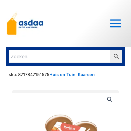
Ga
Main
naar
Menu
de
inhoud
sku:
8717847151575
Huis en Tuin
,
Kaarsen