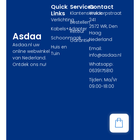
Quick
Services
Contact
Links
Klantenservice
Waldorpstraat
Verlichting
241
Bestellen
2572 WR, Den
Kabels+Adapter
Retour
Haag
Asdaa
Schoonmaak
Nederland
Garantie
Asdaa.nl uw
Huis en
Email:
online webwinkel
Tuin
info@asdaa.nl
van Nederland.
Whatsapp:
Ontdek ons nu!
0639175810
Tijden: Ma/Vr
09:00-18:00