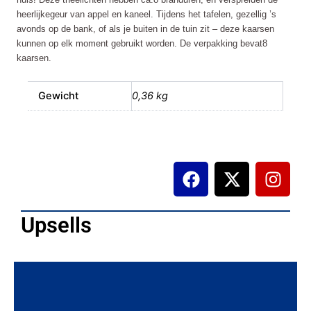
heerlijkegeur van appel en kaneel. Tijdens het tafelen, gezellig ’s
avonds op de bank, of als je buiten in de tuin zit – deze kaarsen
kunnen op elk moment gebruikt worden. De verpakking bevat8
kaarsen.
Gewicht
0,36 kg
F
X
I
a
-
n
c
t
s
e
w
t
Upsells
b
i
a
o
t
g
o
t
r
k
e
a
r
m