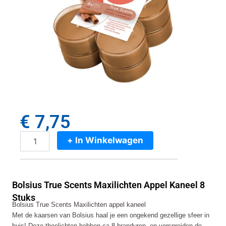
€
7,75
+ In Winkelwagen
Bolsius
True
Scents
Maxilichten
Bolsius True Scents Maxilichten Appel Kaneel 8
Appel
Kaneel
Stuks
Bolsius True Scents Maxilichten appel kaneel
8
Met de kaarsen van Bolsius haal je een ongekend gezellige sfeer in
Stuks
aantal
huis! Deze theelichten hebben ca.8 branduren, en verspreiden de