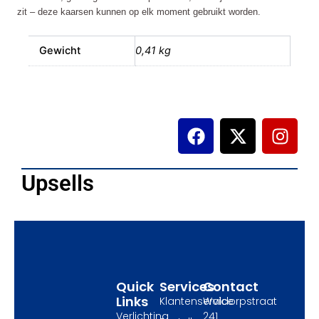
zit – deze kaarsen kunnen op elk moment gebruikt worden.
Gewicht
0,41 kg
F
X
I
a
-
n
c
t
s
e
w
t
Upsells
b
i
a
o
t
g
o
t
r
k
e
a
r
m
Quick
Services
Contact
Links
Klantenservice
Waldorpstraat
Verlichting
241