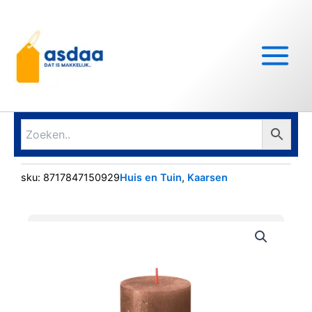
Ga
Main
naar
Menu
de
inhoud
sku:
8717847150929
Huis en Tuin
,
Kaarsen