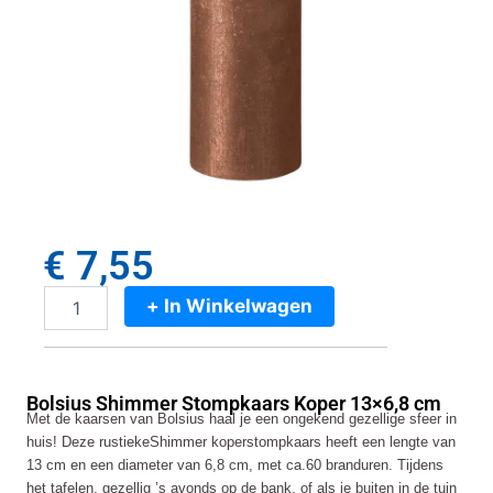
€
7,55
+ In Winkelwagen
Bolsius
Shimmer
Stompkaars
Koper
Bolsius Shimmer Stompkaars Koper 13×6,8 cm
13x6,8
Met de kaarsen van Bolsius haal je een ongekend gezellige sfeer in
cm
huis! Deze rustiekeShimmer koperstompkaars heeft een lengte van
aantal
13 cm en een diameter van 6,8 cm, met ca.60 branduren. Tijdens
het tafelen, gezellig ’s avonds op de bank, of als je buiten in de tuin