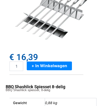
€
16,39
+ In Winkelwagen
BBQ
Shashlick
Spiesset
8-
BBQ Shashlick Spiesset 8-delig
delig
BBQ Shashlick spiesset, 8-delig
aantal
Gewicht
0,88 kg