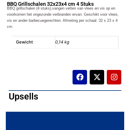
BBQ Grillschalen 32x23x4 cm 4 Stuks
4
BBQ grillschalen (4 stuks),vangen vetten van vlees en vis op en
Stuks
voorkomen het ongezonde verbranden ervan. Geschikt voor vlees,
aantal
vis en ander barbecuegerechten. Afmeting per schaal: 32 x 23 x 4
cm.
Gewicht
0,14 kg
F
X
I
a
-
n
c
t
s
e
w
t
Upsells
b
i
a
o
t
g
o
t
r
k
e
a