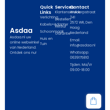
r
m
Quick
Services
Contact
Links
Klantenservice
Waldorpstraat
Verlichting
241
Bestellen
2572 WR, Den
Kabels+Adapter
Retour
Haag
Asdaa
Schoonmaak
Nederland
Garantie
Asdaa.nl uw
Huis en
Email:
online webwinkel
Tuin
info@asdaa.nl
van Nederland.
Whatsapp:
Ontdek ons nu!
0639175810
Tijden: Ma/Vr
09:00-18:00