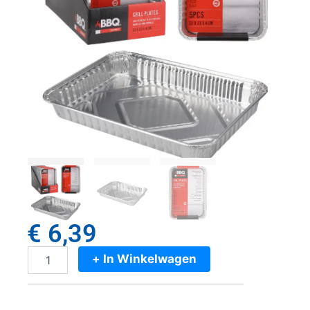
€
6,39
+ In Winkelwagen
BBQ
Grillschalen
32x23x4
cm