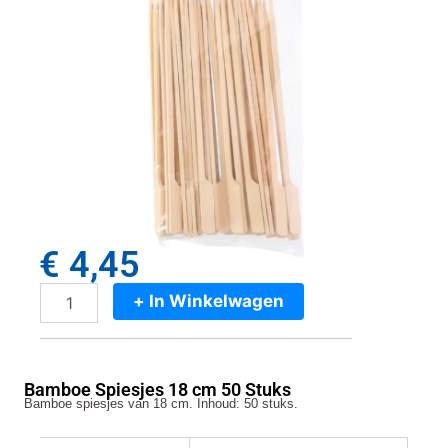
€
4,45
+ In Winkelwagen
Bamboe
Spiesjes
18
cm
Bamboe Spiesjes 18 cm 50 Stuks
50
Bamboe spiesjes van 18 cm. Inhoud: 50 stuks.
Stuks
aantal