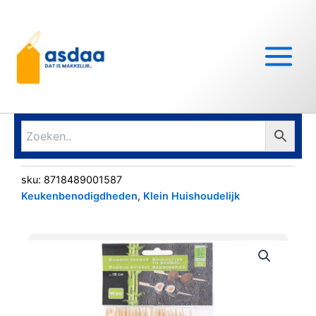
Ga
Main
naar
Menu
de
inhoud
sku:
8718489001587
Keukenbenodigdheden
,
Klein Huishoudelijk