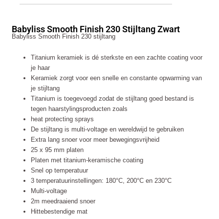
Smooth
Finish
230
Babyliss Smooth Finish 230 Stijltang Zwart
Stijltang
Babyliss Smooth Finish 230 stijltang
Zwart
aantal
Titanium keramiek is dé sterkste en een zachte coating voor
je haar
Keramiek zorgt voor een snelle en constante opwarming van
je stijltang
Titanium is toegevoegd zodat de stijltang goed bestand is
tegen haarstylingsproducten zoals
heat protecting sprays
De stijltang is multi-voltage en wereldwijd te gebruiken
Extra lang snoer voor meer bewegingsvrijheid
25 x 95 mm platen
Platen met titanium-keramische coating
Snel op temperatuur
3 temperatuurinstellingen: 180°C, 200°C en 230°C
Multi-voltage
2m meedraaiend snoer
Hittebestendige mat