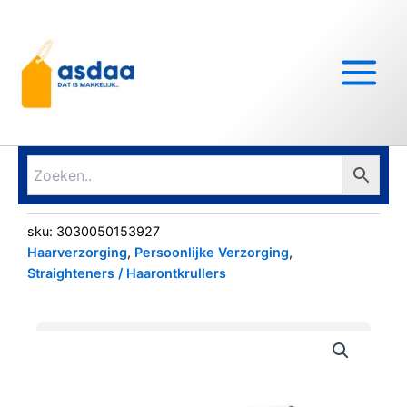
Ga
Main
naar
Menu
de
inhoud
sku:
3030050153927
Haarverzorging
,
Persoonlijke Verzorging
,
Straighteners / Haarontkrullers