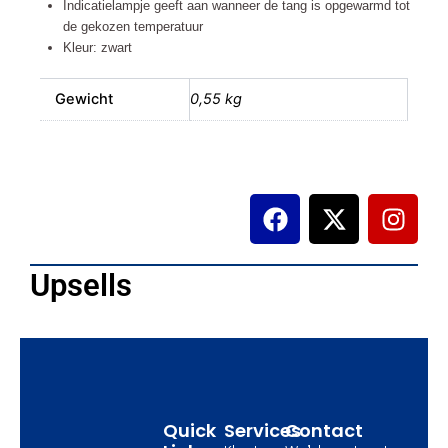
Indicatielampje geeft aan wanneer de tang is opgewarmd tot
de gekozen temperatuur
Kleur: zwart
Gewicht
0,55 kg
F
X
I
a
-
n
c
t
s
e
w
t
Upsells
b
i
a
o
t
g
o
t
r
k
e
a
r
m
Quick
Services
Contact