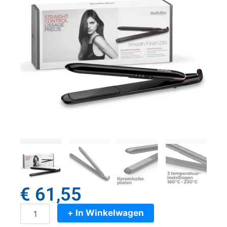
€
61,55
+ In Winkelwagen
Babyliss