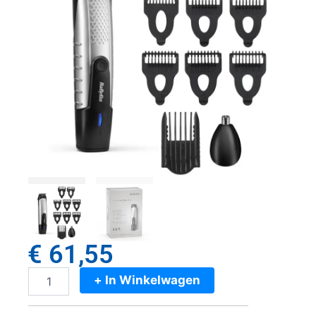
€
61,55
+ In Winkelwagen
Babyliss
Pro
Lithium