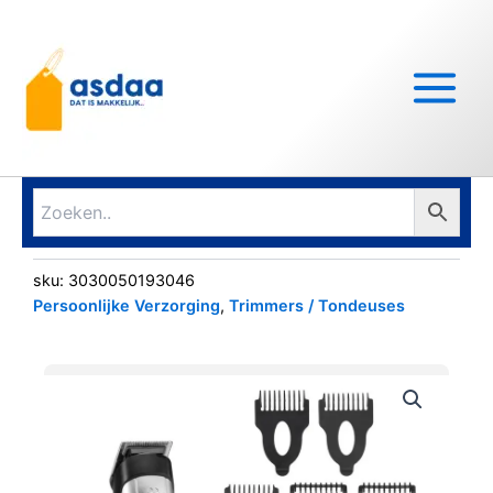
Ga
Main
naar
Menu
de
inhoud
sku:
3030050193046
Persoonlijke Verzorging
,
Trimmers / Tondeuses