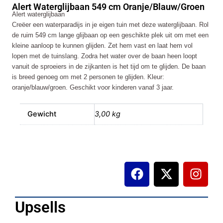
Alert Waterglijbaan 549 cm Oranje/Blauw/Groen
Oranje/Blauw/Groen
Alert waterglijbaan
aantal
Creëer een waterparadijs in je eigen tuin met deze waterglijbaan. Rol
de ruim 549 cm lange glijbaan op een geschikte plek uit om met een
kleine aanloop te kunnen glijden. Zet hem vast en laat hem vol
lopen met de tuinslang. Zodra het water over de baan heen loopt
vanuit de sproeiers in de zijkanten is het tijd om te glijden. De baan
is breed genoeg om met 2 personen te glijden. Kleur:
oranje/blauw/groen. Geschikt voor kinderen vanaf 3 jaar.
Gewicht
3,00 kg
F
X
I
a
-
n
c
t
s
e
w
t
Upsells
b
i
a