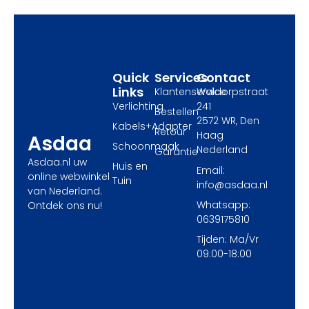
o
t
g
o
t
r
k
e
a
r
m
Quick
Services
Contact
Links
Klantenservice
Waldorpstraat
Verlichting
241
Bestellen
2572 WR, Den
Kabels+Adapter
Retour
Haag
Asdaa
Schoonmaak
Nederland
Garantie
Asdaa.nl uw
Huis en
Email:
online webwinkel
Tuin
info@asdaa.nl
van Nederland.
Whatsapp:
Ontdek ons nu!
0639175810
Tijden: Ma/Vr
09:00-18:00