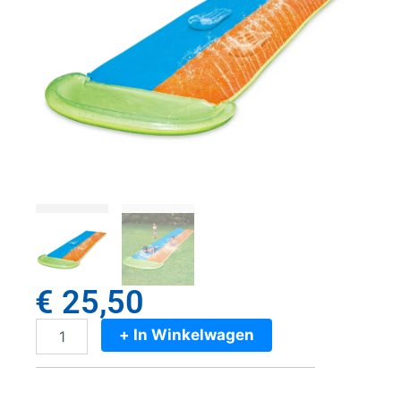
€
25,50
+ In Winkelwagen
Alert
Waterglijbaan
549
cm