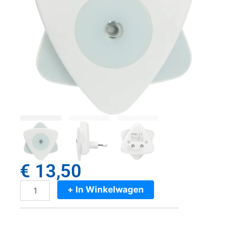
€
13,50
+ In Winkelwagen
Alecto
LED
Nachtlamp
aantal