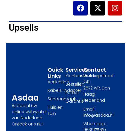
F
X
I
a
-
n
c
t
s
e
w
t
Upsells
b
i
a
o
t
g
o
t
r
k
e
a
r
m
Quick
Services
Contact
Links
Klantenservice
Waldorpstraat
Verlichting
241
Bestellen
2572 WR, Den
Kabels+Adapter
Retour
Haag
Asdaa
Schoonmaak
Nederland
Garantie
Asdaa.nl uw
Huis en
Email:
online webwinkel
Tuin
info@asdaa.nl
van Nederland.
Whatsapp:
Ontdek ons nu!
0639175810