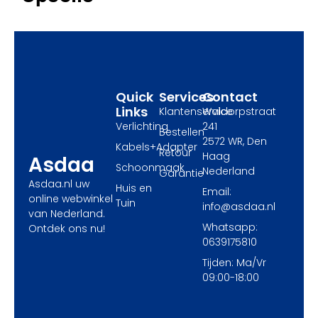
b
i
a
o
t
g
o
t
r
k
e
a
r
m
Quick
Services
Contact
Links
Klantenservice
Waldorpstraat
Verlichting
241
Bestellen
2572 WR, Den
Kabels+Adapter
Retour
Haag
Asdaa
Schoonmaak
Nederland
Garantie
Asdaa.nl uw
Huis en
Email:
online webwinkel
Tuin
info@asdaa.nl
van Nederland.
Whatsapp:
Ontdek ons nu!
0639175810
Tijden: Ma/Vr
09:00-18:00