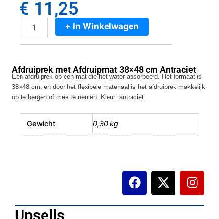
€
11,25
+ In Winkelwagen
Afdruiprek
met
Afdruipmat
38x48
Afdruiprek met Afdruipmat 38×48 cm Antraciet
cm
Een afdruiprek op een mat die het water absorbeerd. Het formaat is
Antraciet
38×48 cm, en door het flexibele materiaal is het afdruiprek makkelijk
aantal
op te bergen of mee te nemen. Kleur: antraciet.
Gewicht
0,30 kg
F
X
I
a
-
n
c
t
s
e
w
t
Upsells