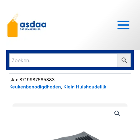
Ga
Main
naar
Menu
de
inhoud
sku:
8719987585883
Keukenbenodigdheden
,
Klein Huishoudelijk