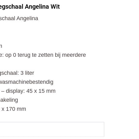
o
t
r
gschaal Angelina Wit
k
e
a
r
m
chaal Angelina
m
: op 0 terug te zetten bij meerdere
chaal: 3 liter
twasmachinebestendig
– display: 45 x 15 mm
akeling
0 x 170 mm