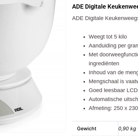
Keukenweegschaal
ADE Digitale Keukenwee
Angelina
Wit
ADE Digitale Keukenweegs
aantal
Weegt tot 5 kilo
Aanduiding per gra
Met doorweegfunctie
ingrediënten
Inhoud van de mengs
Mengschaal is vaa
Goed leesbaar LCD 
Automatische uitsch
Afmeting: 250 x 23
Gewicht
0,90 kg