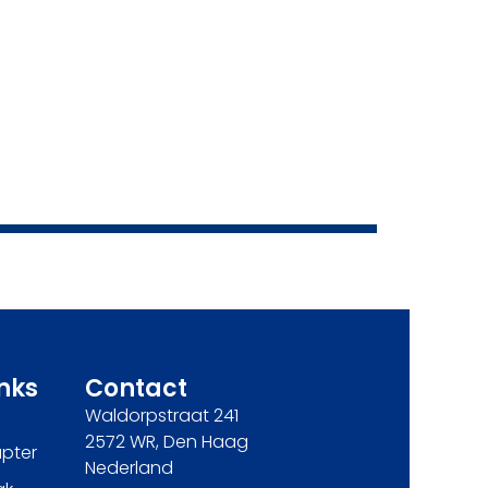
inks
Contact
Waldorpstraat 241
2572 WR, Den Haag
pter
Nederland