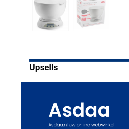
Upsells
Asdaa
Asdaa.nl uw online webwinkel