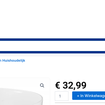
n Huishoudelijk
€
32,99
+ In Winkelwag
ADE
Digitale