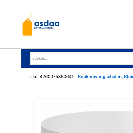
Ga
naar
de
inhoud
sku:
4260075850641
Keukenweegschalen
,
Klei